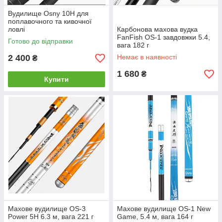
Вудилище Osny 10H для
поплавочного та кивочної
ловлі
Карбонова махова вудка
FanFish OS-1 завдовжки 5.4,
Готово до відправки
вага 182 г
2 400
Немає в наявності
₴
1 680
₴
Купити
Махове вудилище OS-3
Махове вудилище OS-1 New
Power 5H 6.3 м, вага 221 г
Game, 5.4 м, вага 164 г