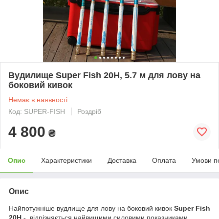
Вудилище Super Fish 20H, 5.7 м для лову на
боковий кивок
Немає в наявності
Код: SUPER-FISH
Роздріб
4 800
₴
Опис
Характеристики
Доставка
Оплата
Умови п
Опис
Найпотужніше вудлище для лову на боковий кивок
Super Fish
20H
- відрізняється найвищими силовими показниками,