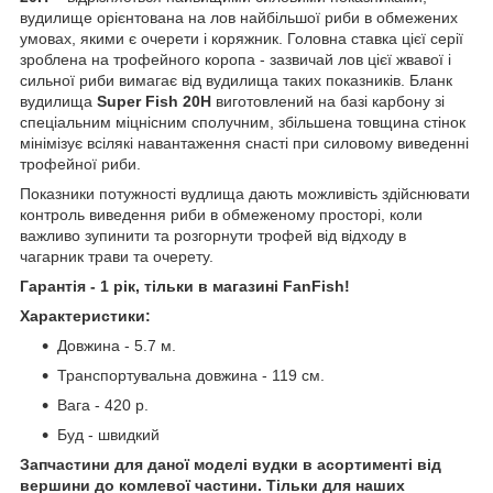
вудилище орієнтована на лов найбільшої риби в обмежених
умовах, якими є очерети і коряжник. Головна ставка цієї серії
зроблена на трофейного коропа - зазвичай лов цієї жвавої і
сильної риби вимагає від вудилища таких показників. Бланк
вудилища
Super Fish 20H
виготовлений на базі карбону зі
спеціальним міцнісним сполучним, збільшена товщина стінок
мінімізує всілякі навантаження снасті при силовому виведенні
трофейної риби.
Показники потужності вудлища дають можливість здійснювати
контроль виведення риби в обмеженому просторі, коли
важливо зупинити та розгорнути трофей від відходу в
чагарник трави та очерету.
Гарантія - 1 рік, тільки в магазині FanFish!
Характеристики:
Довжина - 5.7 м.
Транспортувальна довжина - 119 см.
Вага - 420 р.
Буд - швидкий
Запчастини для даної моделі вудки в асортименті від
вершини до комлевої частини. Тільки для наших