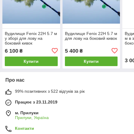
Вудилище Fenix 22H 5.7 м
Вудилище Fenix 22H 5.7 м
Вуди
у зборі для лову на
для лову на боковий кивок
м в 
боковий кивок
боко
6 100
5 400
₴
₴
3 0
Купити
Купити
Про нас
99% позитивних з 522 відгуків за рік
Працює з 23.11.2019
м. Прилуки
Прилуки, Україна
Контакти