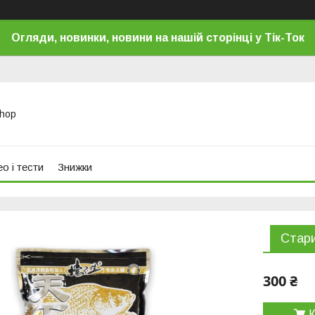
Огляди, новинки, новини на нашій сторінці у Тік-Ток
Shop
о і тести
Знижки
Стари
300 ₴
К