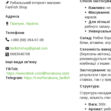
Спосіб застосув
Рибальський інтернет-магазин
FanFish Shop
Важливо:
не 
Міксування:
карасів.
Для літньої
Прилуки, Україна
рибного запаху.
Універсальн
Склад:
Рибне боро
+380 (68) 394-07-08
білки, вітаміни, ат
fanfishshop@gmail.com
Сезонність вико
(березень-квітень)
0683940708
рекомендується че
Інші види зв'язку
комбінації з іншм
TikTok
Застосування:
пр
https://www.tiktok.com/@herabuna.style
результати і при 
Telegram
https://t.me/herabuna_fanfish
ставках, так і у 
Структура:
Структура насадки
гачку, кількість г
Вага:
300г.
Аромат:
рибн