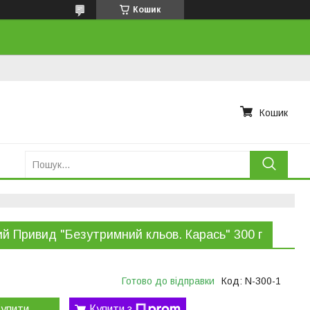
Кошик
Кошик
й Привид "Безутримний кльов. Карась" 300 г
Готово до відправки
Код:
N-300-1
упити
Купити з