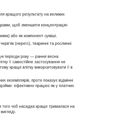
ля кращого результату на великих
адками, щоб зменшити концентрацію
има) або як компонент суміші.
ерв'як (нереїс), тваринні та рослинні
ні періоди року — рання весна
літку її самостійне застосування не
ому краще влітку викорситовувати її в
х екземплярів, проте показує відмінні
водойми: ефективно працює як у платних
я того чоб насадка краще трималася на
 вигляді.