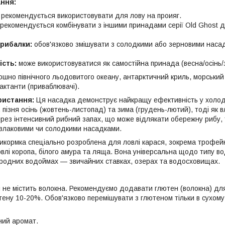
ання:
рекомендується використовувати для лову на проияг.
рекомендується комбінувати з іншими принадами серії Old Ghost д
 рибалки:
обов'язково змішувати з солодкими або зерновими нас
ість:
може використовуватися як самостійна принада (весна/осінь/з
шно північного льодовитого океану, антарктичний криль, морський ч
рактанти (приваблювачі).
ристання:
Ця насадка демонструє найкращу ефективність у холод
, пізня осінь (жовтень-листопад) та зима (грудень-лютий), тоді як в
рез інтенсивний рибний запах, що може відлякати обережну рибу, т
и злаковими чи солодкими насадками.
икормка спеціально розроблена для ловлі карася, зокрема трофейни
ловлі коропа, білого амура та ляща. Вона універсальна щодо типу 
природних водоймах — звичайних ставках, озерах та водосховищах.
 не містить волокна. Рекомендуємо додавати глютен (волокна) дл
лютену 10-20%. Обов'язково перемішувати з глютеном тільки в сухому
ий аромат.