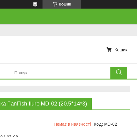
Кошик
Кошик
ка FanFish Ilure MD-02 (20.5*14*3)
Немає в наявності
Код:
MD-02
394-07-08