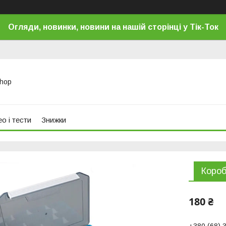
Огляди, новинки, новини на нашій сторінці у Тік-Ток
Shop
о і тести
Знижки
Короб
180 ₴
+380 (68) 