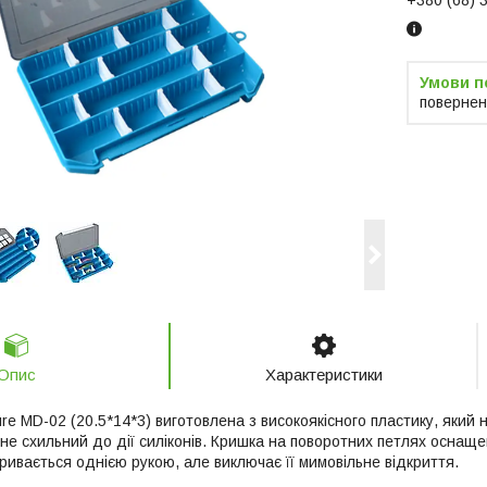
повернен
Опис
Характеристики
ure MD-02 (20.5*14*3) виготовлена з високоякісного пластику, який н
не схильний до дії силіконів. Кришка на поворотних петлях оснаще
кривається однією рукою, але виключає її мимовільне відкриття.