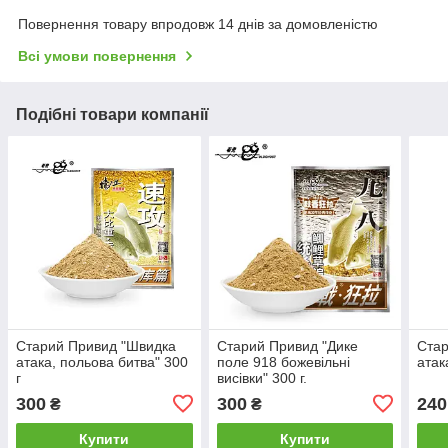
Повернення товару впродовж 14 днів за домовленістю
Всі умови повернення
Подібні товари компанії
Старий Привид "Швидка
Старий Привид "Дике
Стар
атака, польова битва" 300
поле 918 божевільні
атак
г
висівки" 300 г.
300
300
240
₴
₴
Купити
Купити