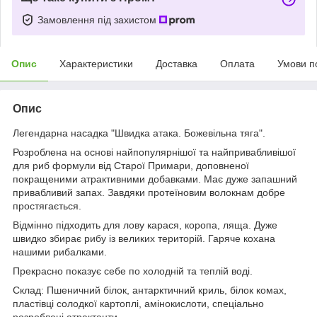
Замовлення під захистом
Опис
Характеристики
Доставка
Оплата
Умови п
Опис
Легендарна насадка "Швидка атака. Божевільна тяга".
Розроблена на основі найпопулярнішої та найпривабливішої
для риб формули від Старої Примари, доповненої
покращеними атрактивними добавками. Має дуже запашний
привабливий запах. Завдяки протеїновим волокнам добре
простягається.
Відмінно підходить для лову карася, коропа, ляща. Дуже
швидко збирає рибу із великих територій. Гаряче кохана
нашими рибалками.
Прекрасно показує себе по холодній та теплій воді.
Склад: Пшеничний білок, антарктичний криль, білок комах,
пластівці солодкої картоплі, амінокислоти, спеціально
розроблені атрактанти.