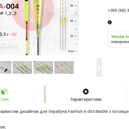
+380 (68) 
повернен
Опис
Характеристики
 барвистим дизайном для Херабуна FanFish A-004 Marble з потовщ
см,