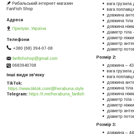
Рибальський інтернет-магазин
вага грузила 
FanFish Shop
вага поплавця 
довжина анте
довжина тіла 
довжина ніжки
Прилуки, Україна
діаметр тіла 
діаметр ніжки
діаметр антен
+380 (68) 394-07-08
діаметр пото
Розмір 2:
fanfishshop@gmail.com
довжина – 43.
0683940708
вага грузила 
Інші види зв'язку
вага поплавця 
довжина анте
TikTok
довжина тіла 
https://www.tiktok.com/@herabuna.style
довжина ніжки
Telegram
https://t.me/herabuna_fanfish
діаметр тіла 
діаметр ніжки
діаметр антен
діаметр пото
Розмір 3:
довжина – 44