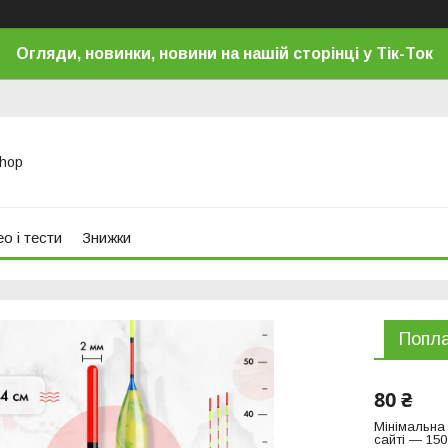
Огляди, новинки, новини на нашій сторінці у Тік-Ток
Shop
о і тести
Знижки
Попла
80 ₴
Мінімальна
сайті — 150