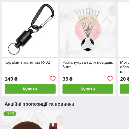
Карабін з магнітом R-02
Розгалужувач для повідців,
Мото
8 шт.
обла
шт.
140
35
20
₴
₴
Купити
Купити
Акційні пропозиції та новинки
–17%