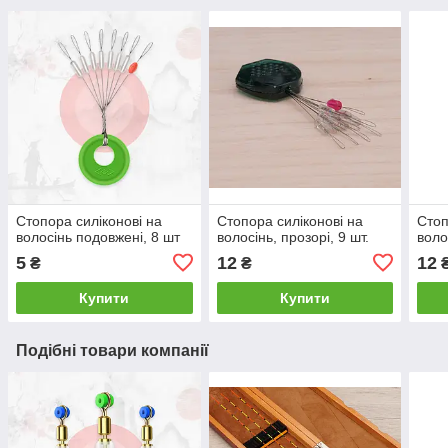
Стопора силіконові на
Стопора силіконові на
Стоп
волосінь подовжені, 8 шт
волосінь, прозорі, 9 шт.
воло
5
12
12
₴
₴
Купити
Купити
Подібні товари компанії