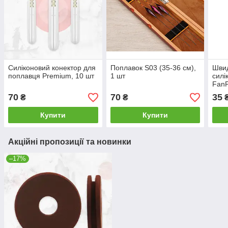
Силіконовий конектор для
Поплавок S03 (35-36 см),
Швид
поплавця Premium, 10 шт
1 шт
силі
FanF
70
70
35
₴
₴
Купити
Купити
Акційні пропозиції та новинки
–17%