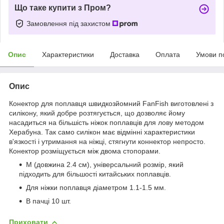
Що таке купити з Пром?
Замовлення під захистом
Опис
Характеристики
Доставка
Оплата
Умови п
Опис
Конектор для поплавця швидкозйомний FanFish виготовлені з
силікону, який добре розтягується, що дозволяє йому
насадиться на більшість ніжок поплавців для лову методом
Херабуна. Так само силікон має відмінні характеристики
в'язкості і утримання на ніжці, стягнути коннектор непросто.
Конектор розміщується між двома стопорами.
M (довжина 2.4 см), універсальний розмір, який
підходить для більшості китайських поплавців.
Для ніжки поплавця діаметром 1.1-1.5 мм.
В пачці 10 шт.
Приховати