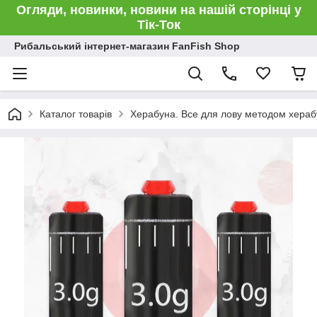
Огляди, новинки, новини на нашій сторінці у
Тік-Ток
Рибальський інтернет-магазин FanFish Shop
Каталог товарів
Херабуна. Все для лову методом хераб