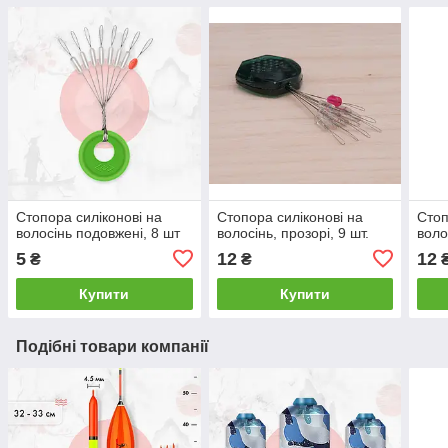
Стопора силіконові на
Стопора силіконові на
Стоп
волосінь подовжені, 8 шт
волосінь, прозорі, 9 шт.
воло
5
12
12
₴
₴
Купити
Купити
Подібні товари компанії