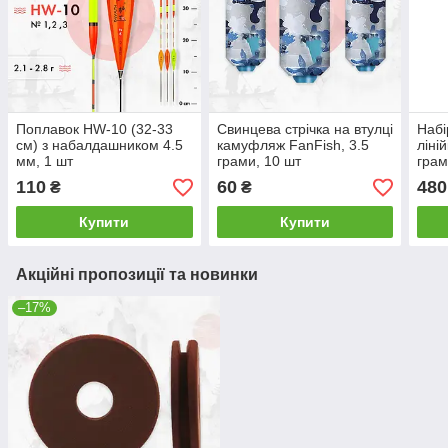
Поплавок HW-10 (32-33
Свинцева стрічка на втулці
Набі
см) з набалдашником 4.5
камуфляж FanFish, 3.5
ліні
мм, 1 шт
грами, 10 шт
грам
110
60
480
₴
₴
Купити
Купити
Акційні пропозиції та новинки
–17%