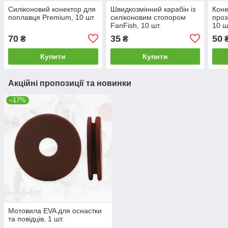
Силіконовий конектор для
Швидкозмінний карабін із
Коне
поплавця Premium, 10 шт
силіконовим стопором
проз
FanFish, 10 шт.
10 ш
70
35
50
₴
₴
Купити
Купити
Акційні пропозиції та новинки
–17%
Мотовила EVA для оснастки
та повідців, 1 шт.