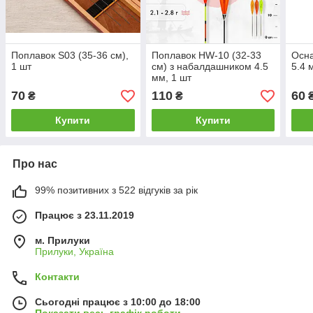
Поплавок S03 (35-36 см),
Поплавок HW-10 (32-33
Осна
1 шт
см) з набалдашником 4.5
5.4 
мм, 1 шт
70
110
60
₴
₴
Купити
Купити
Про нас
99% позитивних з 522 відгуків за рік
Працює з 23.11.2019
м. Прилуки
Прилуки, Україна
Контакти
Сьогодні працює з 10:00 до 18:00