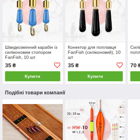
Швидкозмінний карабін із
Конектор для поплавця
Силі
силіконовим стопором
FanFish (силіконовий), 10
попл
FanFish, 10 шт.
шт
35
35
70
₴
₴
Купити
Купити
Подібні товари компанії