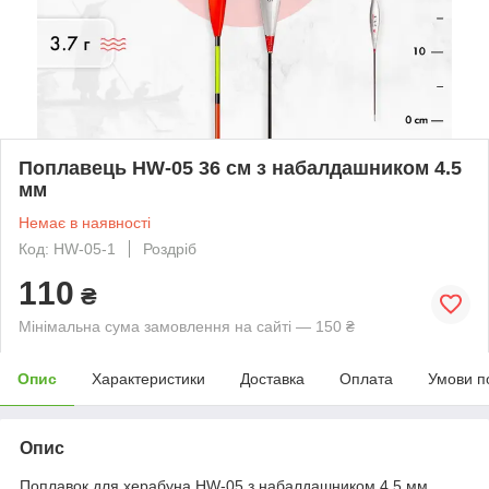
Поплавець HW-05 36 см з набалдашником 4.5
мм
Немає в наявності
Код: HW-05-1
Роздріб
110
₴
Мінімальна сума замовлення на сайті — 150 ₴
Опис
Характеристики
Доставка
Оплата
Умови п
Опис
Поплавок для херабуна HW-05 з набалдашником 4.5 мм.