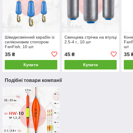
Швидкозмінний карабін із
Свинцева стрічка на втулці
Коне
силіконовим стопором
2.5-4 г., 10 шт
FanF
FanFish, 10 шт.
шт
35
45
35
₴
₴
Купити
Купити
Подібні товари компанії