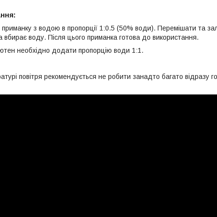
ання:
приманку з водою в пропорції 1:0.5 (50% води). Перемішати та зал
а вбирає воду. Після цього приманка готова до використання.
тен необхідно додати пропорцію води 1:1.
ратурі повітря рекомендується не робити занадто багато відразу г