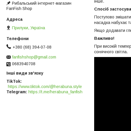
інше.
Рибальський інтернет-магазин
FanFish Shop
Спосіб застосув
Поступово змішати 
насадка набухає т
Прилуки, Україна
Якщо додавати глю
Важливо!
При високій темпе
+380 (68) 394-07-08
сонячного світла.
fanfishshop@gmail.com
0683940708
Інші види зв'язку
TikTok
https://www.tiktok.com/@herabuna.style
Telegram
https://t.me/herabuna_fanfish