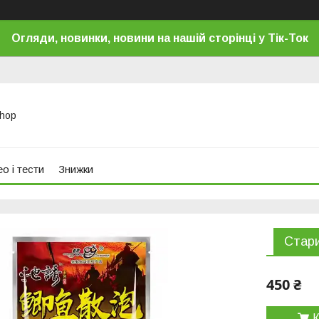
Огляди, новинки, новини на нашій сторінці у Тік-Ток
Shop
о і тести
Знижки
Стари
450 ₴
К