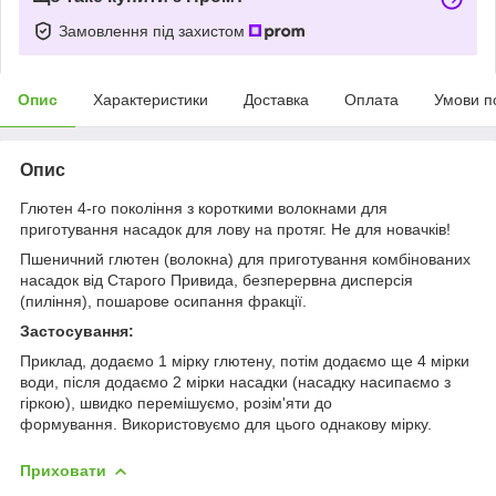
Замовлення під захистом
Опис
Характеристики
Доставка
Оплата
Умови п
Опис
Глютен 4-го покоління з короткими волокнами для
приготування насадок для лову на протяг. Не для новачків!
Пшеничний глютен (волокна) для приготування комбінованих
насадок від Старого Привида, безперервна дисперсія
(пиління), пошарове осипання фракції.
Застосування:
Приклад, додаємо 1 мірку глютену, потім додаємо ще 4 мірки
води, після додаємо 2 мірки насадки (насадку насипаємо з
гіркою), швидко перемішуємо, розім'яти до
формування. Використовуємо для цього однакову мірку.
Приховати