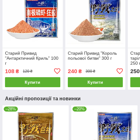
Старий Привид
Старий Привид "Король
Стар
"Антарктичний Криль" 100
польової битви" 300 г
тарі
г
250 
108
240
250
₴
₴
120 ₴
300 ₴
Купити
Купити
Акційні пропозиції та новинки
–28%
–20%