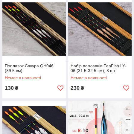
Поплавок Сакура QH046
Набір поплавців FanFish LY-
(39.5 см)
06 (31.5-32.5 см), 3 шт.
Немає в наявності
Немає в наявності
130
230
₴
₴