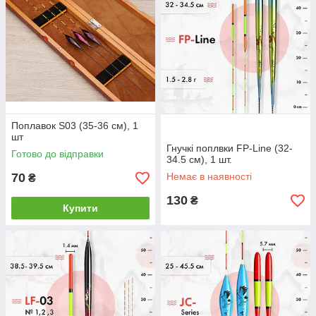
Поплавок S03 (35-36 см), 1
шт
Гнучкі поплвки FP-Line (32-
Готово до відправки
34.5 см), 1 шт.
70
Немає в наявності
₴
130
₴
Купити